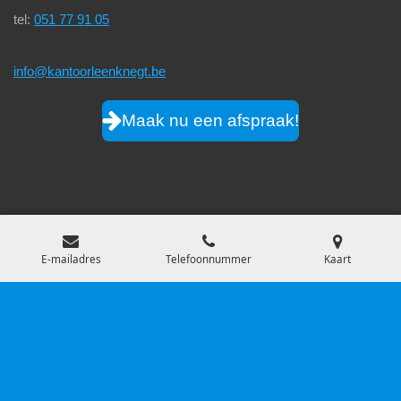
tel:
051 77 91 05
info@kantoorleenknegt.be
Maak nu een afspraak!
Nieuwsbrief
E-mailadres
Telefoonnummer
Kaart
website by
Wingu
Disclaimer
© 2021 - 2026 Kantoor Leenknegt