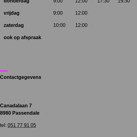
donderdag
9:00
12:00
17:30
19:30
vrijdag
9:00
12:00
zaterdag
10:00
12:00
ook op afspraak
Contactgegevens
Canadalaan 7
8980 Passendale
tel:
051 77 91 05