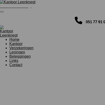
Ga
Kantoor Leenknegt
direct
naar
de
hoofdinhoud
051 77 91 
Kantoor Leenknegt
Home
Kantoor
Verzekeringen
Leningen
Beleggingen
Links
Contact