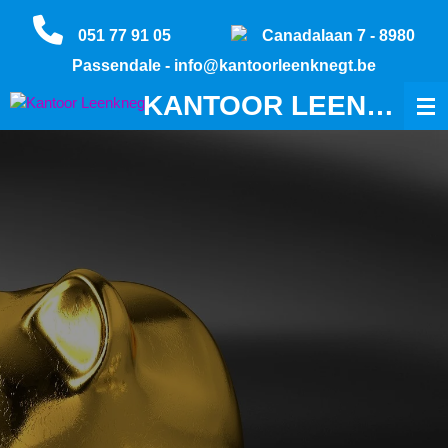
Ga
051 77 91 05
Canadalaan 7 - 8980
direct
naar
Passendale -
info@kantoorleenknegt.be
de
KANTOOR LEENKNEGT
hoofdinhoud