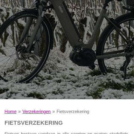
Home
»
Verzekeringen
»
Fietsverzekering
FIETSVERZEKERING
Fietsen bestaan vandaag in alle soorten en maten: stadsfiets,