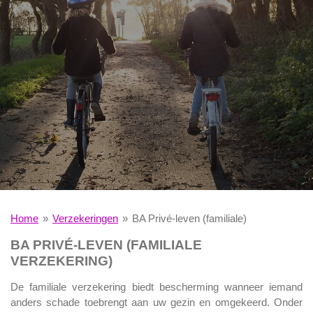
Home
»
Verzekeringen
»
BA Privé-leven (familiale)
BA PRIVÉ-LEVEN (FAMILIALE
VERZEKERING)
De familiale verzekering biedt bescherming wanneer iemand
anders schade toebrengt aan uw gezin en omgekeerd. Onder