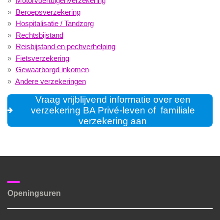
Motorvoertuigenverzekering
Beroepsverzekering
Hospitalisatie / Tandzorg
Rechtsbijstand
Reisbijstand en pechverhelping
Fietsverzekering
Gewaarborgd inkomen
Andere verzekeringen
Vraag vrijblijvend informatie over een
verzekering BA Privé-leven of familiale
verzekering aan
Openingsuren