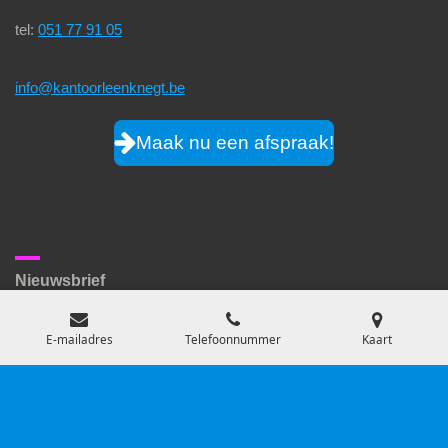
tel:
051 77 91 05
info@kantoorleenknegt.be
Maak nu een afspraak!
Nieuwsbrief
E-mailadres
Telefoonnummer
Kaart
website by
Wingu
Disclaimer
© 2021 - 2026 Kantoor Leenknegt