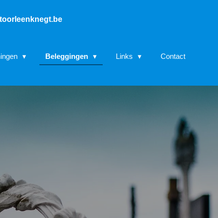
toorleenknegt.be
ningen
Beleggingen
Links
Contact