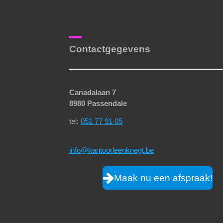
Contactgegevens
Canadalaan 7
8980 Passendale
tel:
051 77 91 05
info@kantoorleenknegt.be
Maak nu een afspraak!