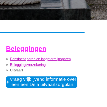
Beleggingen
Pensioensparen en langetermijnsparen
Beleggingsverzekering
Uitvaart
Vraag vrijblijvend informatie over
een een Dela uitvaartzorgplan.