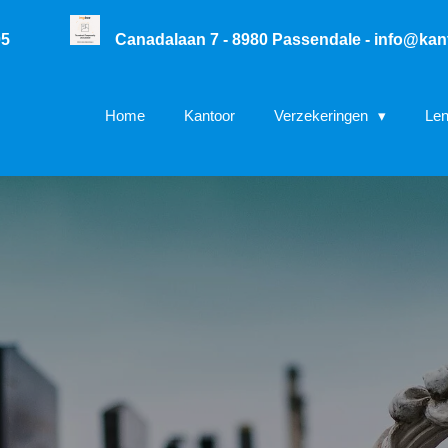
05
Canadalaan 7 - 8980 Passendale -
info@kan
Home
Kantoor
Verzekeringen
Le